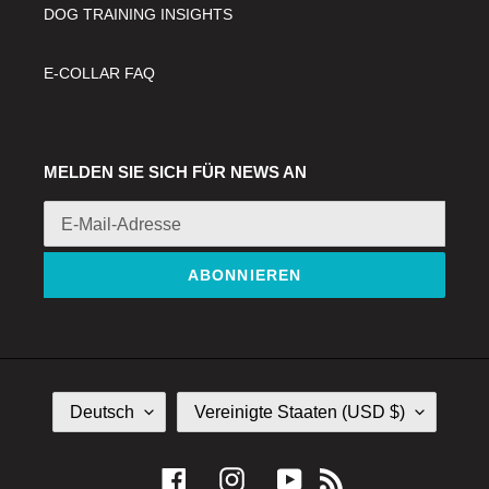
DOG TRAINING INSIGHTS
E-COLLAR FAQ
MELDEN SIE SICH FÜR NEWS AN
ABONNIEREN
S
L
Deutsch
Vereinigte Staaten (USD $)
P
A
R
N
A
D
Facebook
Instagram
YouTube
RSS