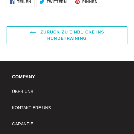
AUF
AUF
AUF
TEILEN
TWITTERN
PINNEN
FACEBOOK
TWITTER
PINTEREST
TEILEN
TWITTERN
PINNEN
ZURÜCK ZU EINBLICKE INS
HUNDETRAINING
COMPANY
ÜBER UNS
KONTAKTIERE UNS
GARANTIE