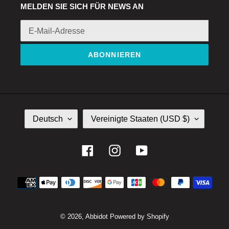
MELDEN SIE SICH FÜR NEWS AN
ABONNIEREN
S
L
Deutsch
Vereinigte Staaten (USD $)
P
A
R
N
A
D
Facebook
Instagram
YouTube
C
/
H
R
Zahlungsmethoden
E
E
G
I
O
© 2026,
Abbidot
Powered by Shopify
N