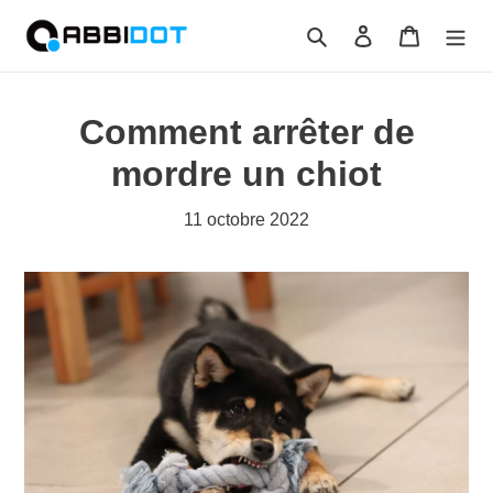
Passer
Rechercher
Se connecter
Panier
au
contenu
Comment arrêter de
mordre un chiot
11 octobre 2022